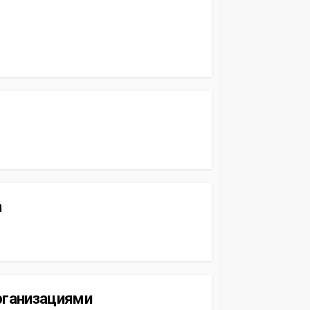
а
рганизациями