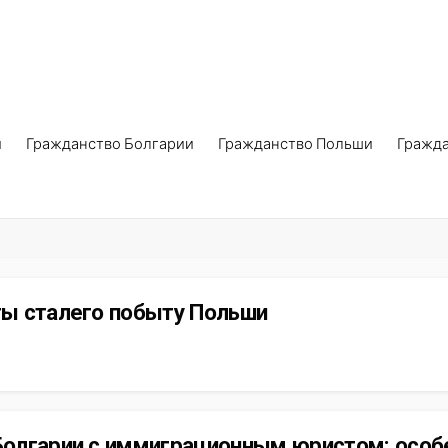
и
Гражданство Болгарии
Гражданство Польши
Гражд
ы сталего побыту Польши
олгарии с иммиграционным юристом: особ