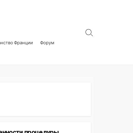
Search
Toggle
анство Франции
Форум
енности процедуры