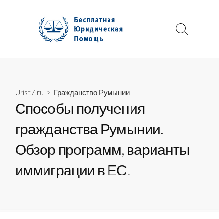
Skip
to
content
Search
Me
Toggle
Urist7.ru
>
Гражданство Румынии
Способы получения
гражданства Румынии.
Обзор программ, варианты
иммиграции в ЕС.