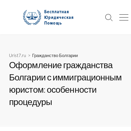
Skip
to
content
Search
Me
Toggle
Urist7.ru
>
Гражданство Болгарии
Оформление гражданства
Болгарии с иммиграционным
юристом: особенности
процедуры