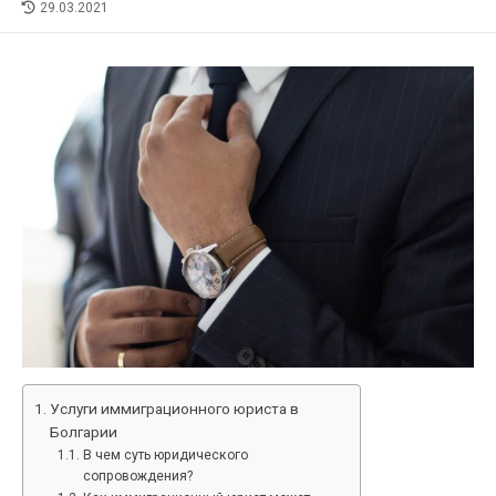
LAST
29.03.2021
MODIFIED
DATE
Услуги иммиграционного юриста в
Болгарии
В чем суть юридического
сопровождения?