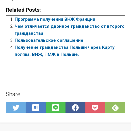
Related Posts:
Программа получения ВНЖ Франции
Чем отличается двойное гражданство от второго
гражданства
Пользовательское соглашение
Получение гражданства Польши через Карту
поляка. ВНЖ, ПМЖ в Польше.
Share
Save
Sub
Share
Share
Share
Save
to
on
on
on
on
to
Hatena
Fee
Twitter
LINE
Facebook
Pocket
Bookmark