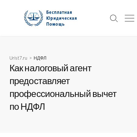
Skip
to
content
Search
Me
Toggle
Urist7.ru
>
НДФЛ
Как налоговый агент
предоставляет
профессиональный вычет
по НДФЛ