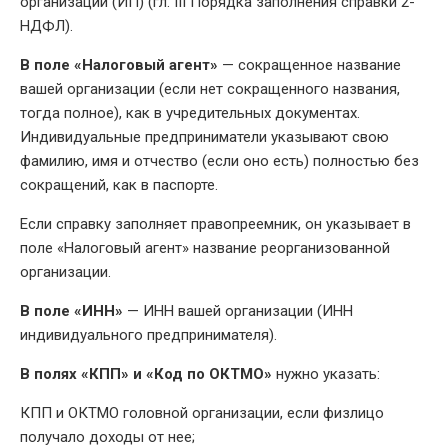
организации (ИП) (гл. III Порядка заполнения справки 2-
НДФЛ).
В
поле
«Налоговый агент»
— сокращенное название
вашей организации (если нет сокращенного названия,
тогда полное), как в учредительных документах.
Индивидуальные предприниматели указывают свою
фамилию, имя и отчество (если оно есть) полностью без
сокращений, как в паспорте.
Если справку заполняет правопреемник, он указывает в
поле «Налоговый агент» название реорганизованной
организации.
В
поле
«ИНН»
— ИНН вашей организации (ИНН
индивидуального предпринимателя).
В полях
«КПП»
и
«Код по ОКТМО»
нужно указать:
КПП и ОКТМО головной организации, если физлицо
получало доходы от нее;