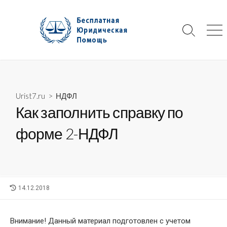
Skip
to
content
Search
Me
Toggle
Urist7.ru
>
НДФЛ
Как заполнить справку по
форме 2-НДФЛ
LAST
14.12.2018
MODIFIED
DATE
Внимание! Данный материал подготовлен с учетом