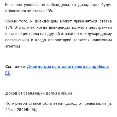
Если все условия не соблюдены, то дивиденды будут
облагаться по ставке 13%.
Кроме того, к дивидендам может применяться ставка
15%. Это случаи, когда дивиденды получила иностранная
организация (если нет другой ставки по международному
соглашению) и когда депозитарий является налоговым
агентом.
См. также:
Дивиденды по ставке налога на прибыль
0%
Доход от реализации долей и акций
По нулевой ставке облагается доход от реализации (п.
4.1 ст. 284 НК РФ):