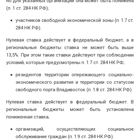
но для указанных организаций она может быть понижена
(п. 1 ст. 284 НК РФ);
участников свободной экономической зоны (п. 1.7 ст.
284 НК РФ).
Нулевая ставка действует в федеральный бюджет, а в
региональные бюджеты ставка не может быть выше
13,5%. При этом такие ставки действуют при соблюдении
условий, которые предусмотрены п. 1.7 ст. 284 НК РФ;
резидентов территории опережающего социально-
экономического развития и территории со статусом
свободного порта Владивосток (п. 1.8 ст. 284 НК РФ).
Нулевая ставка действует в федеральный бюджет. В
региональные бюджеты может быть установлена
пониженная ставка;
организаций, осуществляющих социальное
обслуживание граждан (п. 1.9 ст. 284 НК РФ).