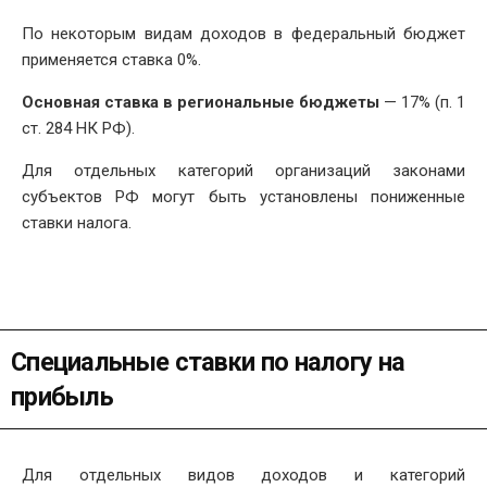
По некоторым видам доходов в федеральный бюджет
применяется ставка 0%.
Основная ставка в региональные бюджеты
— 17% (п. 1
ст. 284 НК РФ).
Для отдельных категорий организаций законами
субъектов РФ могут быть установлены пониженные
ставки налога.
Специальные ставки по налогу на
прибыль
Для отдельных видов доходов и категорий