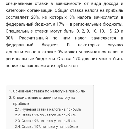
специальные ставки в зависимости от вида дохода и
категории организации. Общая ставка налога на прибыль
составляет 20%, из которых 3% налога зачисляется в
федеральный бюджет, а 17% — в региональные бюджеты.
Специальные ставки могут быть: 0, 2, 9, 10, 13, 15, 20 и
30%. Рассчитанный по ним налог зачисляется в
федеральный бюджет. В некоторых случаях
дополнительно к ставке 0% может уплачиваться налог в
региональные бюджеты. Ставка 17% для них может быть
понижена законами этих субъектов.
Основная ставка по налогу на прибыль
Специальные ставки по налогу на
прибыль
Нулевая ставка налога на прибыль
Ставка 2% по налогу на прибыль
Ставка 9% по налогу на прибыль
Ставка 10% по налогу на прибыль