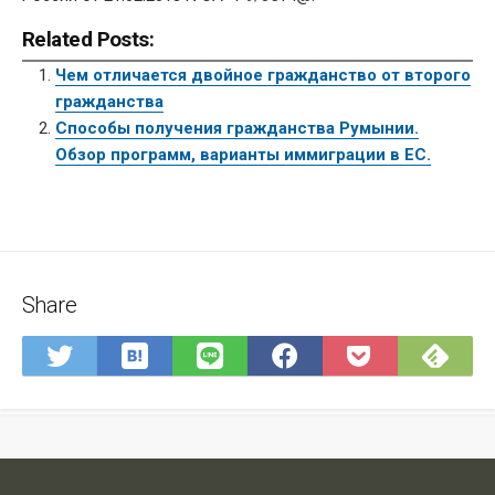
Related Posts:
Чем отличается двойное гражданство от второго
гражданства
Способы получения гражданства Румынии.
Обзор программ, варианты иммиграции в ЕС.
Share
Save
Sub
Share
Share
Share
Save
to
on
on
on
on
to
Hatena
Fee
Twitter
LINE
Facebook
Pocket
Bookmark