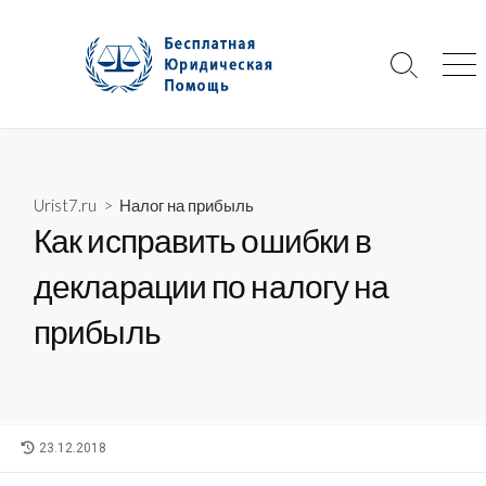
Skip
to
content
Search
Me
Toggle
Urist7.ru
>
Налог на прибыль
Как исправить ошибки в
декларации по налогу на
прибыль
LAST
23.12.2018
MODIFIED