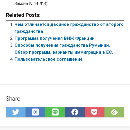
Закона N 44-ФЗ).
Related Posts:
Чем отличается двойное гражданство от второго
гражданства
Программа получения ВНЖ Франции
Способы получения гражданства Румынии.
Обзор программ, варианты иммиграции в ЕС.
Пользовательское соглашение
Share
Save
Sub
Share
Share
Share
Save
to
on
on
on
on
to
Hatena
Fee
Twitter
LINE
Facebook
Pocket