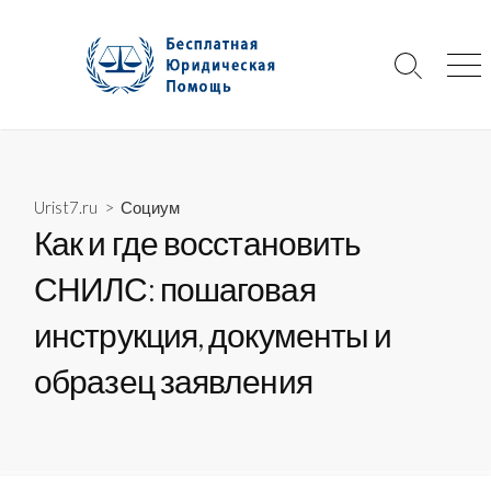
Skip
to
content
Search
Me
Toggle
Urist7.ru
>
Социум
Как и где восстановить
СНИЛС: пошаговая
инструкция, документы и
образец заявления