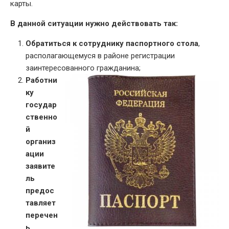
карты.
В данной ситуации нужно действовать так:
Обратиться к сотруднику паспортного стола
,
располагающемуся в районе регистрации
заинтересованного гражданина;
Работни
ку
государ
ственно
й
организ
ации
заявите
ль
предос
тавляет
перечен
ь