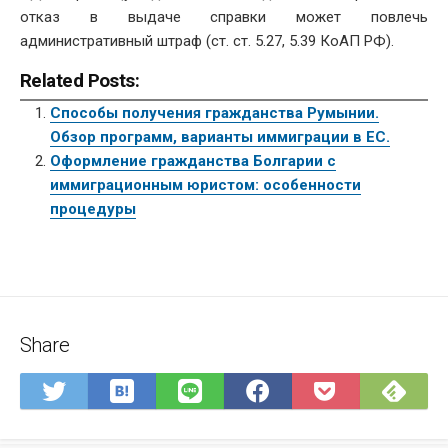
отказ в выдаче справки может повлечь
административный штраф (ст. ст. 5.27, 5.39 КоАП РФ).
Related Posts:
Способы получения гражданства Румынии.
Обзор программ, варианты иммиграции в ЕС.
Оформление гражданства Болгарии с
иммиграционным юристом: особенности
процедуры
Share
Save
Sub
Share
Share
Share
Save
to
on
on
on
on
to
Hatena
Fee
Twitter
LINE
Facebook
Pocket