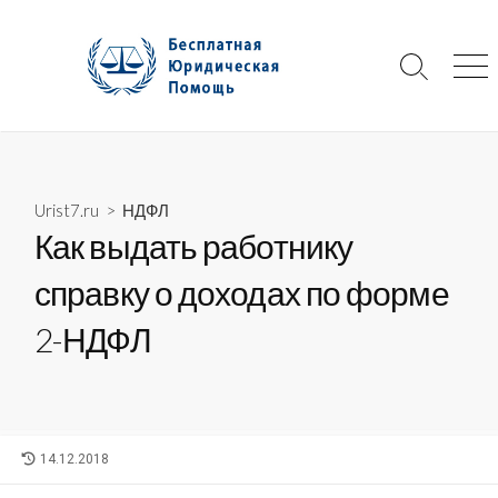
Skip
to
content
Search
Me
Toggle
Urist7.ru
>
НДФЛ
Как выдать работнику
справку о доходах по форме
2-НДФЛ
LAST
14.12.2018
MODIFIED