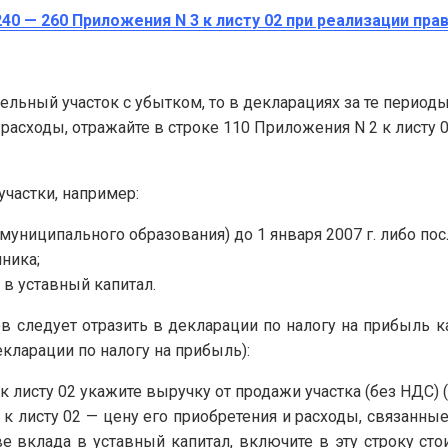
240 — 260 Приложения N 3 к листу 02 при реализации пра
ельный участок с убытком, то в декларациях за те периоды
асходы, отражайте в строке 110 Приложения N 2 к листу 02
частки, например:
муниципального образования) до 1 января 2007 г. либо посл
ника;
 в уставный капитал.
в следует отразить в декларации по налогу на прибыль 
декларации по налогу на прибыль):
 листу 02 укажите выручку от продажи участка (без НДС) (п
к листу 02 — цену его приобретения и расходы, связанные
ве вклада в уставный капитал, включите в эту строку ст