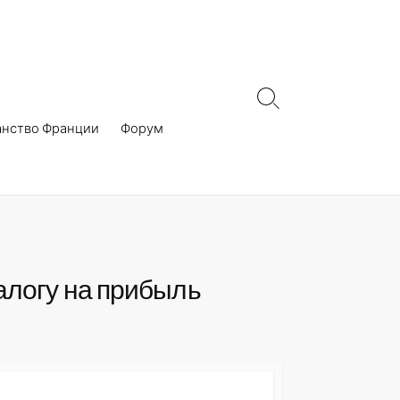
Search
Toggle
анство Франции
Форум
алогу на прибыль