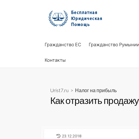
Skip
to
content
Гражданство ЕС
Гражданство Румыни
Контакты
Urist7.ru
>
Налог на прибыль
Как отразить продаж
LAST
23.12.2018