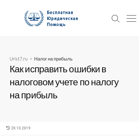
Skip
to
content
Search
Me
Toggle
Urist7.ru
>
Налог на прибыль
Как исправить ошибки в
налоговом учете по налогу
на прибыль
LAST
20.10.2019
MODIFIED