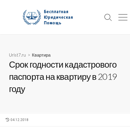
Skip
to
content
Search
Me
Toggle
Urist7.ru
>
Квартира
Срок годности кадастрового
паспорта на квартиру в 2019
году
LAST
04.12.2018
MODIFIED