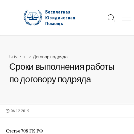
Skip
to
content
Search
Me
Toggle
Urist7.ru
>
Договор подряда
Сроки выполнения работы
по договору подряда
LAST
06.12.2019
MODIFIED
DATE
Статья 708 ГК РФ