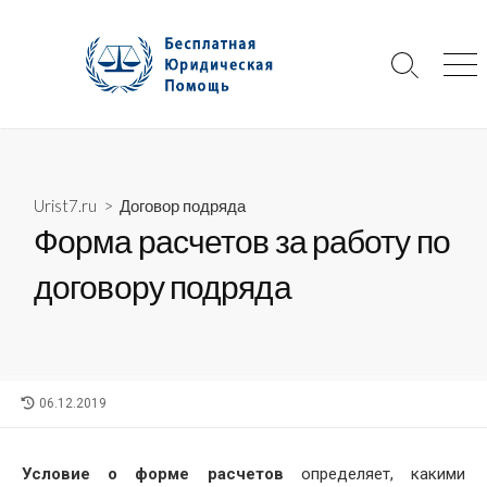
Skip
to
content
Search
Me
Toggle
Urist7.ru
>
Договор подряда
Форма расчетов за работу по
договору подряда
LAST
06.12.2019
MODIFIED
DATE
Условие о форме расчетов
определяет, какими