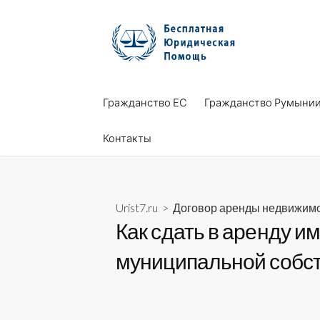
Skip
to
content
Гражданство ЕС
Гражданство Румыни
Контакты
Urist7.ru
>
Договор аренды недвижим
Как сдать в аренду и
муниципальной собст