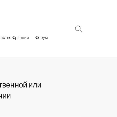
Search
Toggle
анство Франции
Форум
ственной или
нии