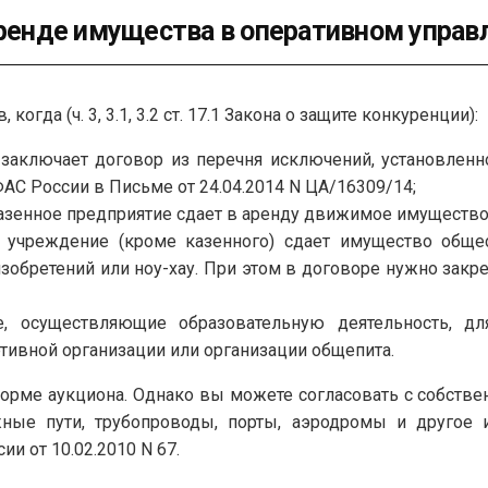
аренде имущества в оперативном управ
когда (ч. 3, 3.1, 3.2 ст. 17.1 Закона о защите конкуренции):
аключает договор из перечня исключений, установленного
АС России в Письме от 24.04.2014 N ЦА/16309/14;
азенное предприятие сдает в аренду движимое имущество
е учреждение (кроме казенного) сдает имущество обще
обретений или ноу-хау. При этом в договоре нужно закре
е, осуществляющие образовательную деятельность, д
ивной организации или организации общепита.
форме аукциона. Однако вы можете согласовать с собств
ные пути, трубопроводы, порты, аэродромы и другое и
 от 10.02.2010 N 67.