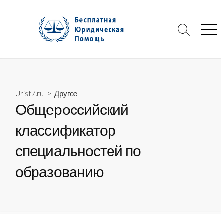
Skip
to
content
Search
Me
Toggle
Urist7.ru
>
Другое
Общероссийский
классификатор
специальностей по
образованию