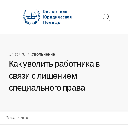
Skip
to
content
Search
Me
Toggle
Urist7.ru
>
Увольнение
Как уволить работника в
связи с лишением
специального права
PUBLISHED
04.12.2018
DATE