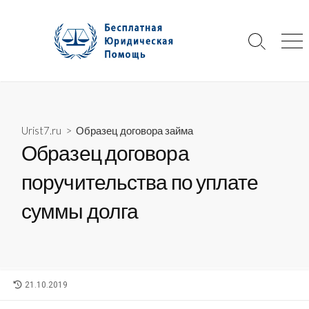
Skip
to
content
Search
Me
Toggle
Urist7.ru
>
Образец договора займа
Образец договора
поручительства по уплате
суммы долга
LAST
21.10.2019
MODIFIED