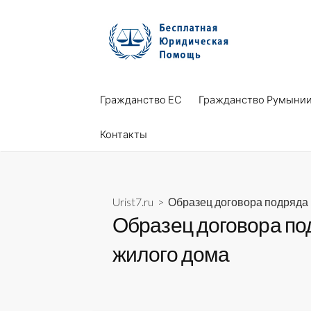
Skip
to
content
Гражданство ЕС
Гражданство Румыни
Контакты
Urist7.ru
>
Образец договора подряда
Образец договора по
жилого дома