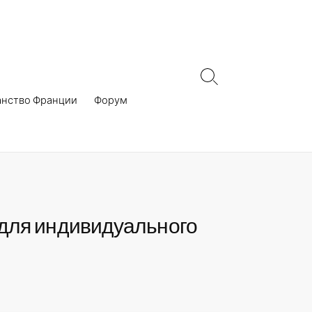
Search
Toggle
анство Франции
Форум
 для индивидуального