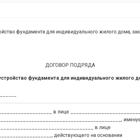
тройство фундамента для индивидуального жилого дома, 
ДОГОВОР ПОДРЯДА
устройство фундамента для индивидуального жилого 
_______
__________________ в лице ________________________
____________________________________________, имену
___________________________________ в лице
__________________, действующего на основании