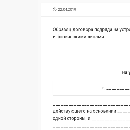
LAST
22.04.2019
MODIFIED
DATE
Образец договора подряда на ус
и физическими лицами
на 
г. ________
______________________________
действующего на основании ____
одной стороны, и _____________
______________________________