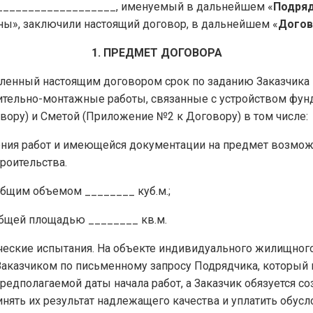
___________________, именуемый в дальнейшем «
Подря
ы», заключили настоящий договор, в дальнейшем «
Догов
1. ПРЕДМЕТ ДОГОВОРА
овленный настоящим договором срок по заданию Заказчика
тельно-монтажные работы, связанные с устройством фунда
ору) и Сметой (Приложение №2 к Договору) в том числе:
дения работ и имеющейся документации на предмет возмож
роительства.
общим объемом ________ куб.м.;
общей площадью ________ кв.м.
нические испытания. На объекте индивидуального жилищного
Заказчиком по письменному запросу Подрядчика, который 
предполагаемой даты начала работ, а Заказчик обязуется 
инять их результат надлежащего качества и уплатить обусл