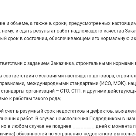
дке и объеме, а также в сроки, предусмотренных настоящ
ему, и сдать результат работ надлежащего качества Зака
ый срок в состоянии, обеспечивающем его нормальную э
ответствии с заданием Заказчика, строительными нормами 
 в соответствии с условиями настоящего договора, строите
равилами, международными стандартами (ИСО, МЭК), нац
л, стандарты организаций – СТО, СТП, и другими действую
ые к работам такого рода;
ой счет в разумный срок недостатков и дефектов, выявлен
олненных работ. В случае неисполнения Подрядчиком в на
т, но в любом случае не позднее ________ дней с момента
зчика) обязанностей по устранению недостатков выполнен