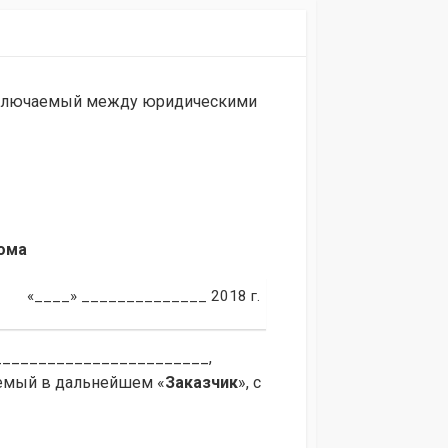
заключаемый между юридическими
дома
«____» ______________ 2018 г.
________________________,
емый в дальнейшем «
Заказчик
», с