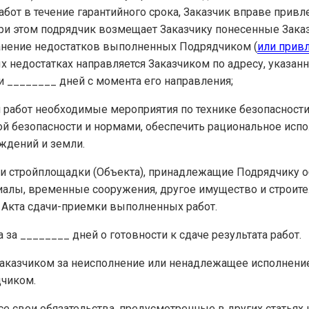
работ в течение гарантийного срока, Заказчик вправе прив
При этом подрядчик возмещает Заказчику понесенные Зака
анение недостатков выполненных Подрядчиком (
или прив
 недостатках направляется Заказчиком по адресу, указан
и ________ дней с момента его направления;
я работ необходимые мероприятия по технике безопасност
й безопасности и нормами, обеспечить рациональное испо
ждений и земли.
ии стройплощадки (Объекта), принадлежащие Подрядчику о
иалы, временные сооружения, другое имущество и строит
 Акта сдачи-приемки выполненных работ.
 за ________ дней о готовности к сдаче результата работ.
 Заказчиком за неисполнение или ненадлежащее исполнени
чиком.
се свои обязательства, предусмотренные в других статьях 