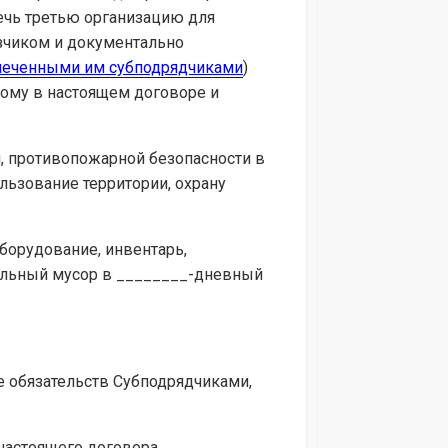
лечь третью организацию для
зчиком и документально
леченными им субподрядчиками
)
ному в настоящем договоре и
и, противопожарной безопасности в
льзование территории, охрану
борудование, инвентарь,
ельный мусор в ________-дневный
е обязательств Субподрядчиками,
настоящего договора.