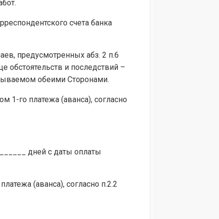
бот.
орреспондентского счета банка
аев, предусмотренных абз. 2 п.6
це обстоятельств и последствий –
исываемом обеими Сторонами.
м 1-го платежа (аванса), согласно
________ дней с даты оплаты
латежа (аванса), согласно п.2.2