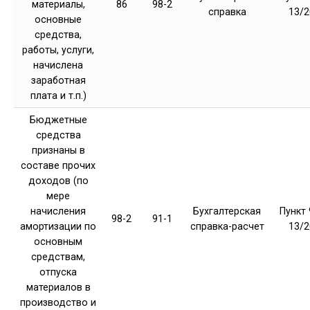
материалы,
86
98-2
справка
13/2
основные
средства,
работы, услуги,
начислена
заработная
плата и т.п.)
Бюджетные
средства
признаны в
составе прочих
доходов (по
мере
начисления
Бухгалтерская
Пункт 
98-2
91-1
амортизации по
справка-расчет
13/2
основным
средствам,
отпуска
материалов в
производство и