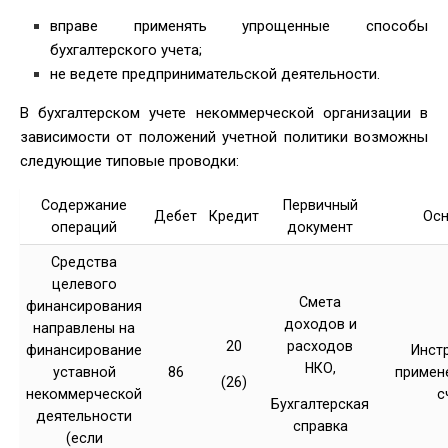
вправе применять упрощенные способы
бухгалтерского учета;
не ведете предпринимательской деятельности.
В бухгалтерском учете некоммерческой организации в
зависимости от положений учетной политики возможны
следующие типовые проводки:
Содержание
Первичный
Дебет
Кредит
Осн
операций
документ
Средства
целевого
Смета
финансирования
доходов и
направлены на
20
расходов
финансирование
Инст
НКО,
уставной
86
примен
(26)
некоммерческой
с
Бухгалтерская
деятельности
справка
(если