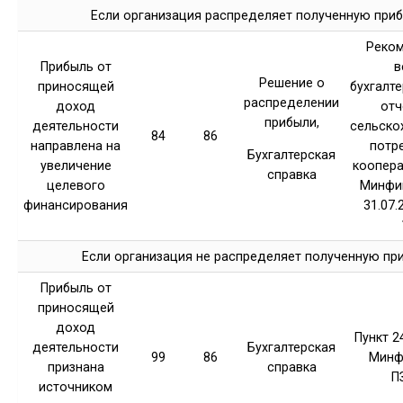
Если организация распределяет полученную при
Реком
Прибыль от
в
Решение о
приносящей
бухгалте
распределении
доход
отч
прибыли,
деятельности
сельско
84
86
направлена на
потр
Бухгалтерская
увеличение
коопера
справка
целевого
Минфи
финансирования
31.07.
Если организация не распределяет полученную пр
Прибыль от
приносящей
доход
Пункт 
деятельности
Бухгалтерская
99
86
Минф
признана
справка
П
источником