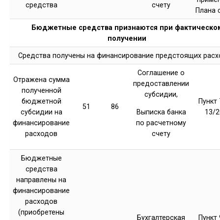
средства
счету
Плана 
Бюджетные средства признаются при фактическо
получении
Средства получены на финансирование предстоящих рас
Соглашение о
Отражена сумма
предоставлении
полученной
субсидии,
бюджетной
Пункт 
51
86
субсидии на
13/2
Выписка банка
финансирование
по расчетному
расходов
счету
Бюджетные
средства
направлены на
финансирование
расходов
(приобретены
Бухгалтерская
Пункт 