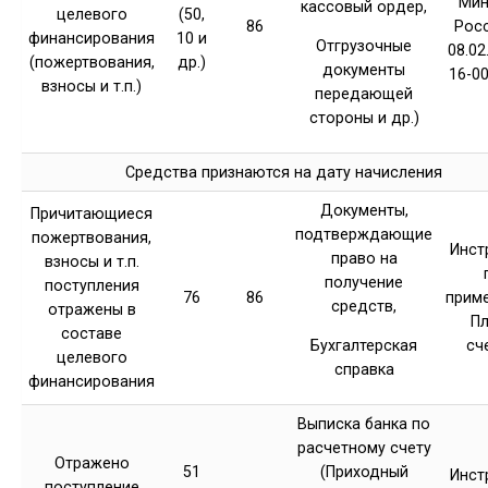
Мин
кассовый ордер,
целевого
(50,
86
Рос
финансирования
10 и
Отгрузочные
08.02
(пожертвования,
др.)
документы
16-0
взносы и т.п.)
передающей
стороны и др.)
Средства признаются на дату начисления
Документы,
Причитающиеся
подтверждающие
пожертвования,
Инст
право на
взносы и т.п.
получение
поступления
76
86
прим
средств,
отражены в
Пл
составе
сч
Бухгалтерская
целевого
справка
финансирования
Выписка банка по
расчетному счету
Отражено
51
(Приходный
Инст
поступление