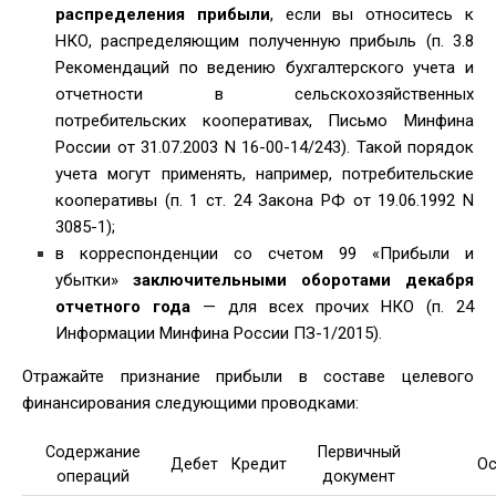
распределения прибыли
, если вы относитесь к
НКО, распределяющим полученную прибыль (п. 3.8
Рекомендаций по ведению бухгалтерского учета и
отчетности в сельскохозяйственных
потребительских кооперативах, Письмо Минфина
России от 31.07.2003 N 16-00-14/243). Такой порядок
учета могут применять, например, потребительские
кооперативы (п. 1 ст. 24 Закона РФ от 19.06.1992 N
3085-1);
в корреспонденции со счетом 99 «Прибыли и
убытки»
заключительными оборотами декабря
отчетного года
— для всех прочих НКО (п. 24
Информации Минфина России ПЗ-1/2015).
Отражайте признание прибыли в составе целевого
финансирования следующими проводками:
Содержание
Первичный
Дебет
Кредит
Ос
операций
документ