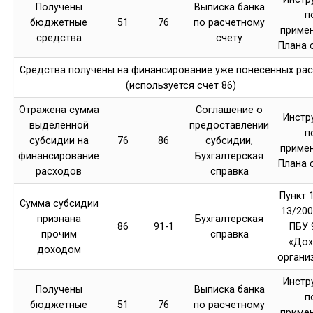
Получены
Выписка банка
п
бюджетные
51
76
по расчетному
приме
средства
счету
Плана 
Средства получены на финансирование уже понесенных ра
(используется счет 86)
Отражена сумма
Соглашение о
Инстр
выделенной
предоставлении
п
субсидии на
76
86
субсидии,
приме
финансирование
Бухгалтерская
Плана 
расходов
справка
Пункт 
Сумма субсидии
13/2000
признана
Бухгалтерская
86
91-1
ПБУ 
прочим
справка
«До
доходом
органи
Инстр
Получены
Выписка банка
п
бюджетные
51
76
по расчетному
приме