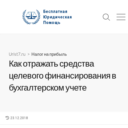
Skip
to
content
Search
Me
Toggle
Urist7.ru
>
Налог на прибыль
Как отражать средства
целевого финансирования в
бухгалтерском учете
LAST
23.12.2018
MODIFIED