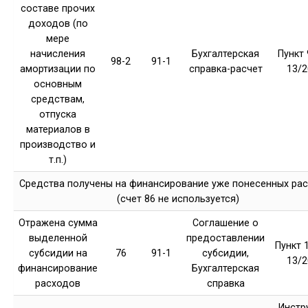
составе прочих
доходов (по
мере
начисления
Бухгалтерская
Пункт 
98-2
91-1
амортизации по
справка-расчет
13/2
основным
средствам,
отпуска
материалов в
производство и
т.п.)
Средства получены на финансирование уже понесенных ра
(счет 86 не используется)
Отражена сумма
Соглашение о
выделенной
предоставлении
Пункт 
субсидии на
76
91-1
субсидии,
13/2
финансирование
Бухгалтерская
расходов
справка
Инстр