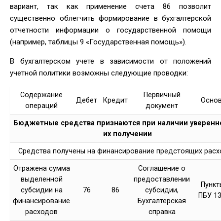
вариант, так как применение счета 86 позволит
существенно облегчить формирование в бухгалтерской
отчетности информации о государственной помощи
(например, таблицы 9 «Государственная помощь»).
В бухгалтерском учете в зависимости от положений
учетной политики возможны следующие проводки:
Содержание
Первичный
Дебет
Кредит
Осно
операций
документ
Бюджетные средства признаются при наличии уверенн
их получении
Средства получены на финансирование предстоящих рас
Отражена сумма
Соглашение о
выделенной
предоставлении
Пункты
субсидии на
76
86
субсидии,
ПБУ 13
финансирование
Бухгалтерская
расходов
справка