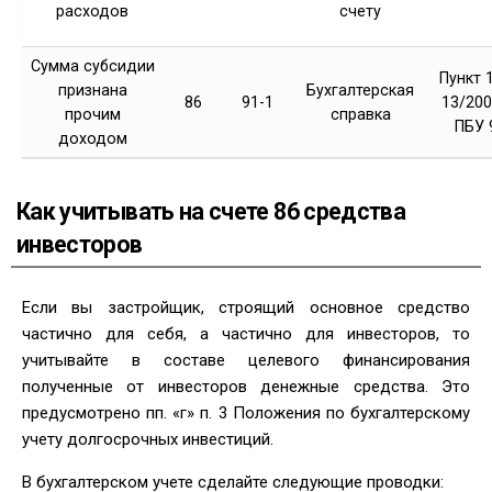
расходов
счету
Сумма субсидии
Пункт 
признана
Бухгалтерская
86
91-1
13/2000
прочим
справка
ПБУ 
доходом
Как учитывать на счете 86 средства
инвесторов
Если вы застройщик, строящий основное средство
частично для себя, а частично для инвесторов, то
учитывайте в составе целевого финансирования
полученные от инвесторов денежные средства. Это
предусмотрено пп. «г» п. 3 Положения по бухгалтерскому
учету долгосрочных инвестиций.
В бухгалтерском учете сделайте следующие проводки: