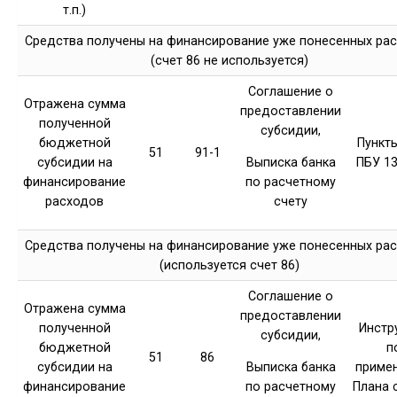
т.п.)
Средства получены на финансирование уже понесенных ра
(счет 86 не используется)
Соглашение о
Отражена сумма
предоставлении
полученной
субсидии,
бюджетной
Пункты
51
91-1
субсидии на
ПБУ 13
Выписка банка
финансирование
по расчетному
расходов
счету
Средства получены на финансирование уже понесенных ра
(используется счет 86)
Соглашение о
Отражена сумма
предоставлении
полученной
Инстр
субсидии,
бюджетной
п
51
86
субсидии на
приме
Выписка банка
финансирование
Плана 
по расчетному