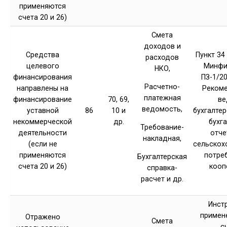
применяются
счета 20 и 26)
Смета
доходов и
Средства
Пункт 3
расходов
целевого
Минфи
НКО,
финансирования
ПЗ-1/201
Расчетно-
направлены на
Реком
платежная
финансирование
70, 69,
ве
ведомость,
уставной
86
10 и
бухгалтер
некоммерческой
др.
бухг
Требование-
деятельности
отче
накладная,
(если не
сельскох
применяются
потре
Бухгалтерская
счета 20 и 26)
кооп
справка-
расчет и др.
Инст
примен
Отражено
Смета
с