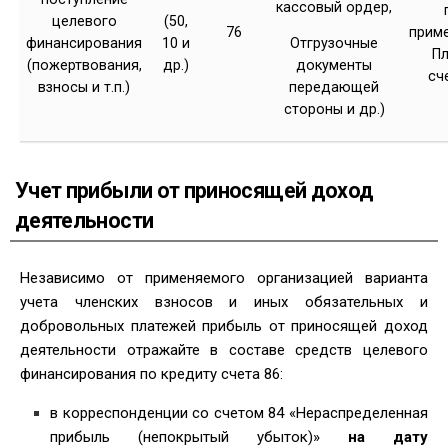
кассовый ордер,
целевого
(50,
76
прим
финансирования
10 и
Отгрузочные
Пл
(пожертвования,
др.)
документы
сч
взносы и т.п.)
передающей
стороны и др.)
Учет прибыли от приносящей доход
деятельности
Независимо от применяемого организацией варианта
учета членских взносов и иных обязательных и
добровольных платежей прибыль от приносящей доход
деятельности отражайте в составе средств целевого
финансирования по кредиту счета 86:
в корреспонденции со счетом 84 «Нераспределенная
прибыль (непокрытый убыток)»
на дату