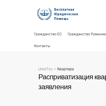
Skip
to
content
Гражданство ЕС
Гражданство Румыни
Контакты
Urist7.ru
>
Квартира
Расприватизация квар
заявления