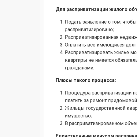
Для расприватизации жилого об
Подать заявление о том, что
расприватизировано;
Расприватизированная недвижи
Оплатить все имеющиеся долг
Расприватизировать жилье мож
квартиры не имеется обязате
гражданами.
Плюсы такого процесса:
Процедура расприватизации п
платить за ремонт придомовой
Жильцы государственной квар
имущество;
В расприватизированном объе
Единственным минусом расприват