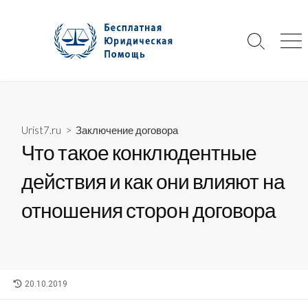
Skip
to
content
Search
Me
Toggle
Urist7.ru
>
Заключение договора
Что такое конклюдентные
действия и как они влияют на
отношения сторон договора
LAST
20.10.2019
MODIFIED