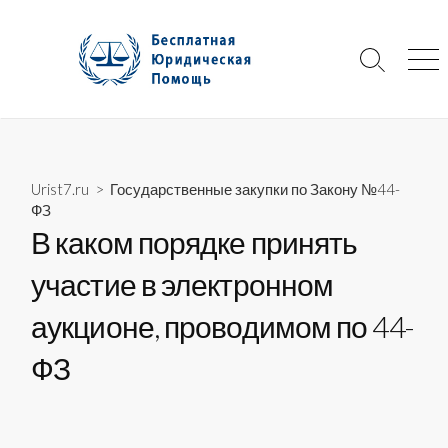
Skip
to
content
Search
Me
Toggle
Urist7.ru
>
Государственные закупки по Закону №44-
ФЗ
В каком порядке принять
участие в электронном
аукционе, проводимом по 44-
ФЗ