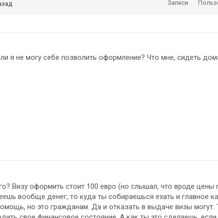
Записи
Польз
азад
если я не могу себе позволить оформление? Что мне, сидеть дом
го? Визу оформить стоит 100 евро (но слышал, что вроде цены 
меешь вообще денег, то куда ты собираешься ехать и главное к
омощь, но это гражданам. Да и отказать в выдаче визы могут. 
дить свое финансовое состояние. А как ты это сделаешь, если 