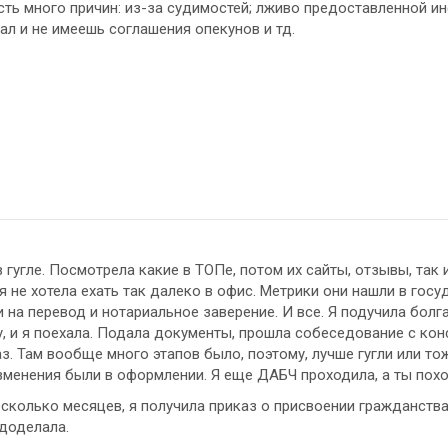
сть много причин: из-за судимостей; лживо предоставленной и
ал и не имеешь соглашения опекунов и тд.
в гугле. Посмотрела какие в ТОПе, потом их сайты, отзывы, так
я не хотела ехать так далеко в офис. Метрики они нашли в госу
 на перевод и нотариальное заверение. И все. Я подучила болг
у, и я поехала. Подала документы, прошла собеседование с ко
з. Там вообще много этапов было, поэтому, лучше гугли или то
изменения были в оформлении. Я еще ДАБЧ проходила, а ты поход
сколько месяцев, я получила приказ о присвоении гражданства.
 доделала.