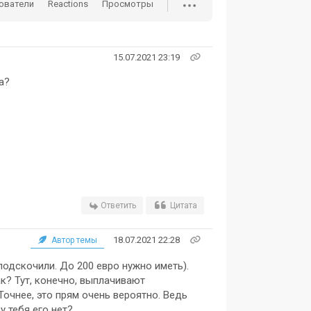
ователи
Reactions
Просмотры
15.07.2021 23:19
а?
Ответить
Цитата
18.07.2021 22:28
Автор темы
подскочили. До 200 евро нужно иметь).
ак? Тут, конечно, выплачивают
Точнее, это прям очень вероятно. Ведь
у тебя его нет?