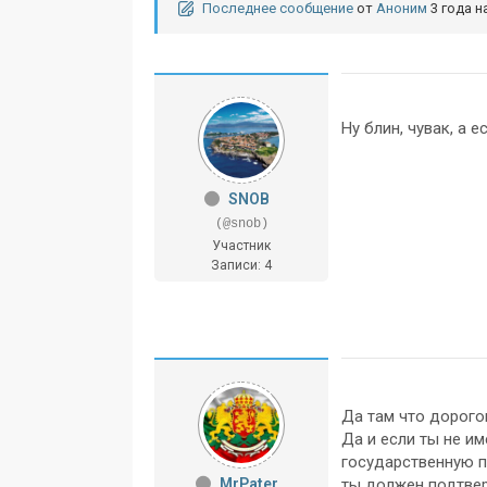
Последнее сообщение
от
Аноним
3 года н
Ну блин, чувак, а 
SNOB
(@snob)
Участник
Записи: 4
Да там что дорого
Да и если ты не и
государственную п
MrPater
ты должен подтвер