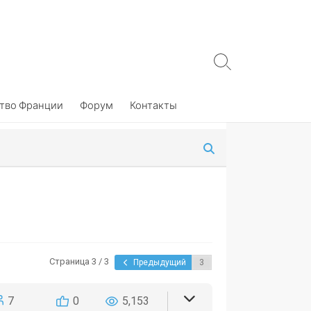
Search
Toggle
тво Франции
Форум
Контакты
Страница 3 / 3
Предыдущий
7
0
5,153