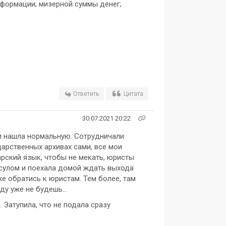
нформации; мизерной суммы денег;
Ответить
Цитата
30.07.2021 20:22
 и нашла нормальную. Сотрудничали
дарственных архивах сами, все мои
арский язык, чтобы не мекать, юристы
нсулом и поехала домой ждать выхода
же обратись к юристам. Тем более, там
у уже не будешь...
 Затупила, что не подала сразу