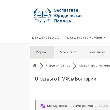
Skip
to
content
Гражданство ЕС
Гражданство Румынии
Форумы
Что нового
Участники
Форум мигрантов
Международное иммиг
Отзывы о ПМЖ в Болгарии
Международное иммиграционное право