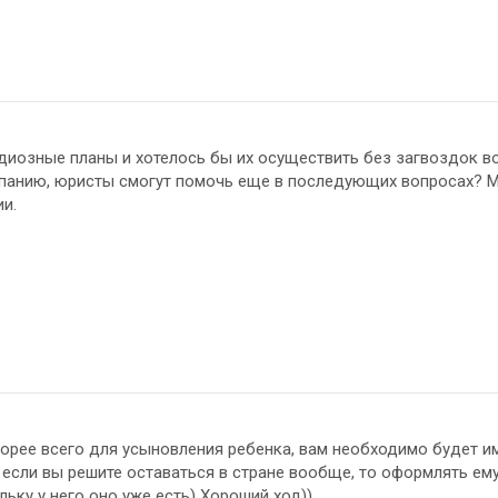
ндиозные планы и хотелось бы их осуществить без загвоздок 
анию, юристы смогут помочь еще в последующих вопросах? Мы
ии.
корее всего для усыновления ребенка, вам необходимо будет им
а если вы решите оставаться в стране вообще, то оформлять ем
ьку у него оно уже есть) Хороший ход))