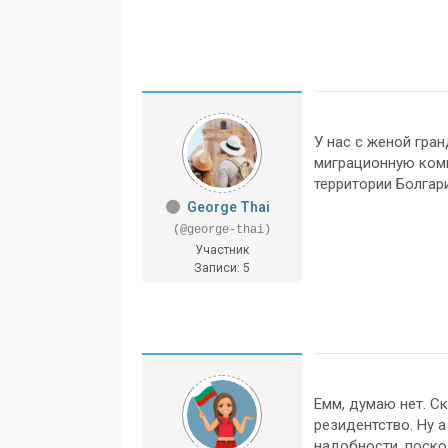
У нас с женой гра
миграционную комп
территории Болгар
George Thai
(@george-thai)
Участник
Записи: 5
Емм, думаю нет. С
резидентство. Ну 
надобности, поскол