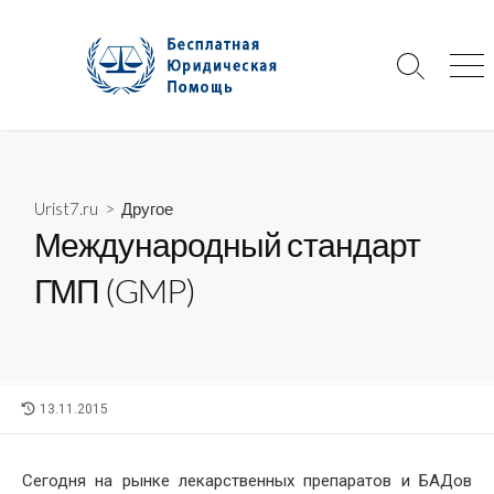
Skip
to
content
Search
Me
Toggle
Urist7.ru
>
Другое
Международный стандарт
ГМП (GMP)
LAST
13.11.2015
MODIFIED
DATE
Сегодня на рынке лекарственных препаратов и БАДов