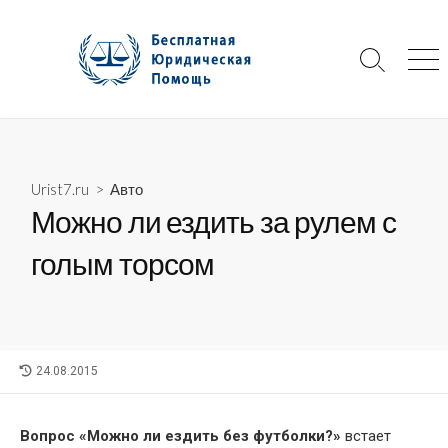
Skip
to
content
Search
Me
Toggle
Urist7.ru
>
Авто
Можно ли ездить за рулем с
голым торсом
LAST
24.08.2015
MODIFIED
DATE
Вопрос «Можно ли ездить без футболки?»
встает