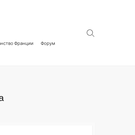
Search
Toggle
анство Франции
Форум
а