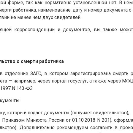
й форме, так как нормативно установленной нет. В нем у
рти работника, наименование, дату и номер документа о с
ствии не менее чем двух свидетелей.
дящей корреспонденции и документов, вы также может
льство о смерти работника
в отделение ЗАГС, в котором зарегистрирована смерть 
а — например, через портал госуслуг, а также через МФЦ. Эт
.1997 N 143-ФЗ.
кументы:
у, который подает документы (получает свидетельство);
. Приказом Минюста России от 01.10.2018 N 201), оформл
льство). Дополнительно рекомендуем составить в прои