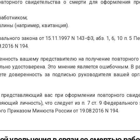
овторного свидетельства о смерти для оформления пр
работником;
лины (например, квитанция).
дерального закона от 15.11.1997 N 143-ФЗ, абз. 1, 6, 10 п. 
.2016 N 194.
енность вашему представителю на получение повторного 
льно удостоверена. Это мнение является ошибочным. В 
те доверенность за подписью руководителя вашей орг
к, представляющий вас при оформлении повторного свиде
яющий личность), что следует из п. 7 ст. 9 Федерального з
о Приказом Минюста России от 19.08.2016 N 194.
ой увольнения в связи со смертью раб