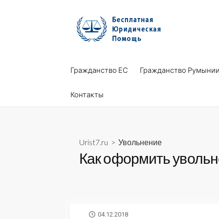
Skip
to
content
Гражданство ЕС
Гражданство Румыни
Контакты
Urist7.ru
>
Увольнение
Как оформить увольн
PUBLISHED
04.12.2018