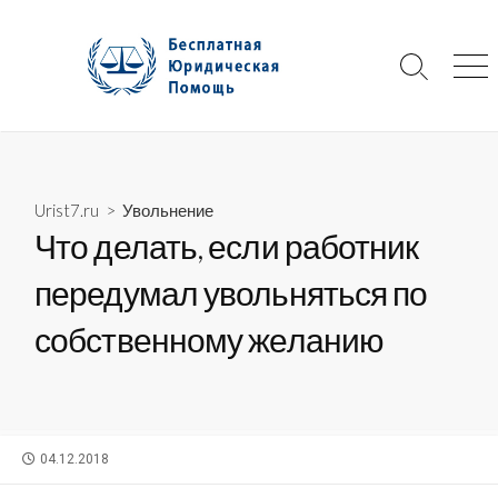
Skip
to
content
Search
Me
Toggle
Urist7.ru
>
Увольнение
Что делать, если работник
передумал увольняться по
собственному желанию
PUBLISHED
04.12.2018
DATE