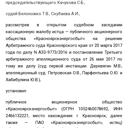
председательствующего Качукова С.Б.,
судей Белоножко Т.В., Скубаева А.И.,
рассмотрев в открытом судебном заседании
кассационную жалобу истца — публичного акционерного
общества «Красноярскэнергосбыт» на решение
Арбитражного суда Красноярского края от 20 марта 2017
года по делу N А33-9773/2016 и постановление Третьего
арбитражного апелляционного суда от 26 мая 2017 по
тому же делу (суд первой инстанции: Деревягин М.В.;
апелляционный суд: Петровская О.В., Парфентьева О.Ю. и
Хабибулина Ю.В.),
установил:
публичное акционерное общество
«Красноярскэнергосбыт» (ОГРН 1052460078692, ИНН
2466132221, место нахождения: г. Красноярск, далее
также — ПАО «Красноярскэнергосбыт», истец)