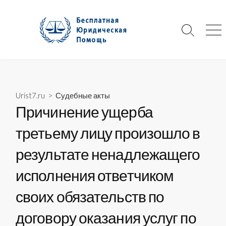
Skip
to
content
Search
Me
Toggle
Urist7.ru
>
Судебные акты
Причинение ущерба
третьему лицу произошло в
результате ненадлежащего
исполнения ответчиком
своих обязательств по
договору оказания услуг по