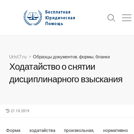
Skip
to
content
Search
Me
Toggle
Urist7.ru
>
Образцы документов, формы, бланки
Ходатайство о снятии
дисциплинарного взыскания
LAST
21.10.2019
MODIFIED
DATE
Форма ходатайства произвольная, нормативно