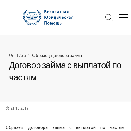
Skip
to
content
Search
Me
Toggle
Urist7.ru
>
Образец договора займа
Договор займа с выплатой по
частям
LAST
21.10.2019
MODIFIED
DATE
Образец договора займа с выплатой по частям.