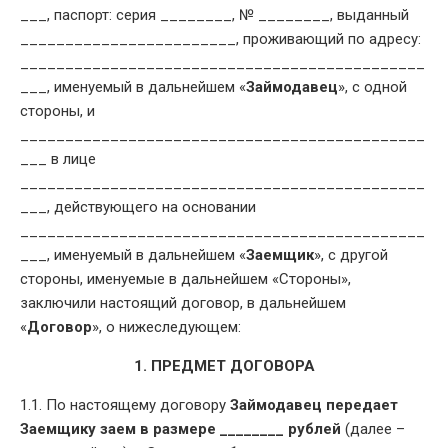
___, паспорт: серия ________, № ________, выданный
________________________, проживающий по адресу:
_____________________________________________
___, именуемый в дальнейшем «
Займодавец
», с одной
стороны, и
_____________________________________________
___ в лице
_____________________________________________
___, действующего на основании
_____________________________________________
___, именуемый в дальнейшем «
Заемщик
», с другой
стороны, именуемые в дальнейшем «Стороны»,
заключили настоящий договор, в дальнейшем
«
Договор
», о нижеследующем:
1. ПРЕДМЕТ ДОГОВОРА
1.1. По настоящему договору
Займодавец передает
Заемщику заем в размере ________ рублей
(далее –