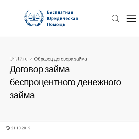
Skip
to
content
Search
Me
Toggle
Urist7.ru
>
Образец договора займа
Договор займа
беспроцентного денежного
займа
LAST
21.10.2019
MODIFIED