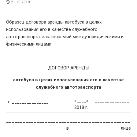
LAST
21.10.2019
MODIFIED
DATE
Образец договора аренды автобуса в целях
использования его в качестве служебного
автотранспорта, заключаемый между юридическими и
физическими лицами
ДОГОВОР АРЕНДЫ
автобуса в целях использования его в качестве
служебного автотранспорта
«____» ______________
г. _______________
2018 г.
_____________________________________________
___ в лице
_____________________________________________