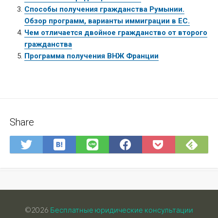
Способы получения гражданства Румынии.
Обзор программ, варианты иммиграции в ЕС.
Чем отличается двойное гражданство от второго
гражданства
Программа получения ВНЖ Франции
Share
Save
Sub
Share
Share
Share
Save
to
on
on
on
on
to
Hatena
Fee
Twitter
LINE
Facebook
Pocket
Bookmark
©2026
Бесплатные юридические консультации