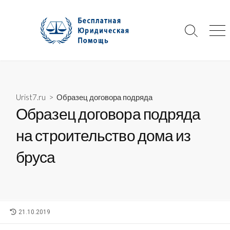
Skip
to
content
Search
Me
Toggle
Urist7.ru
>
Образец договора подряда
Образец договора подряда
на строительство дома из
бруса
LAST
21.10.2019
MODIFIED