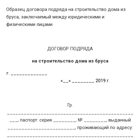
DATE
Образец договора подряда на строительство дома из
бруса, заключаемый между юридическими и
физическими лицами
ДОГОВОР ПОДРЯДА
на строительство дома из бруса
г. _____________
«__» ________ 2019 г.
Гр.
_____________________________________________
___, паспорт: серия ________, № ________, выданный
________________________, проживающий по адресу:
_____________________________________________