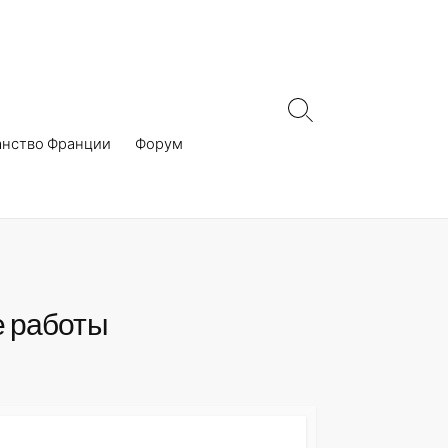
Search
Toggle
анство Франции
Форум
е работы