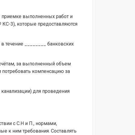
 о приемке выполненных работ и
№ КС-3), которые предоставляются
в течение ________ банковских
асчётам, за выполненный объем
и потребовать компенсацию за
 канализации) для проведения
вии с С.Н и П., нормами,
ые к ним требования. Составлять