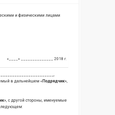
ческими и физическими лицами
«____» ______________ 2018 г.
________________________,
емый в дальнейшем «
Подрядчик
»,
ик
», с другой стороны, именуемые
еследующем: