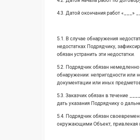
4.2. Датой начала работ по догово
4.3. Датой окончания работ «___» 
5.1. В случае обнаружения недост
недостатках Подрядчику, зафиксир
обязан устранить эти недостатки.
5.2. Подрядчик обязан немедленно 
обнаружении: непригодности или 
документации или иных предметов
5.3. Заказчик обязан в течение __
дать указания Подрядчику о дальн
5.4. Подрядчик обязан своевреме
окружающими Объект, привлекая в