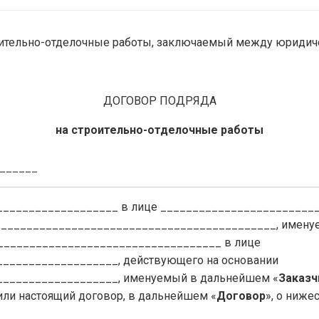
роительно-отделочные работы, заключаемый между юриди
ДОГОВОР ПОДРЯДА
на строительно-отделочные работы
_______
__________________ в лице ________________________
____________________________________________, имену
____________________________________ в лице
__________________, действующего на основании
___________________, именуемый в дальнейшем «
Заказч
ли настоящий договор, в дальнейшем «
Договор
», о ниж