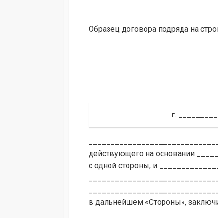
MODIFIED
DATE
Образец договора подряда на ст
г. ________
______________________________
действующего на основании ____
с одной стороны, и ____________
______________________________
_____________________________
в дальнейшем «Стороны», заключи