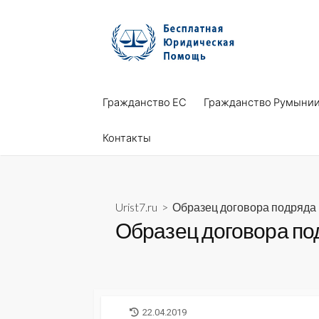
Skip
to
content
Гражданство ЕС
Гражданство Румыни
Контакты
Urist7.ru
>
Образец договора подряда
Образец договора по
LAST
22.04.2019