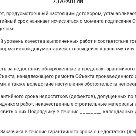
7. ГАРАНТИИ
работ, предусмотренный настоящим договором, устанавлива
тийный срок начинает исчисляться с момента подписания 
целом.
ий уровень качества выполненных работ и соответствие тр
нормативной документацией, относящейся к данному типу р
сть за недостатки, обнаруженные в пределах гарантийного
бъекта, ненадлежащего ремонта Объекта произведенного 
и, а также вследствие наступления обстоятельств непрео
арантийного срока недостатков (дефектов), допущенных по 
дчиком работ; некачественные строительные материалы 
явить о них Подрядчику в течение ________ календарных д
 Заказчика в течение гарантийного срока о недостатках (де