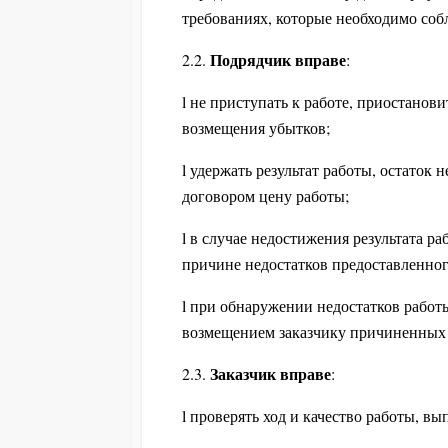
требованиях, которые необходимо собл
Подрядчик вправе
2.2.
:
l не приступать к работе, приостанов
возмещения убытков;
l удержать результат работы, остато
договором цену работы;
l в случае недостижения результата р
причине недостатков предоставленног
l при обнаружении недостатков работы
возмещением заказчику причиненных 
Заказчик вправе
2.3.
:
l проверять ход и качество работы, в