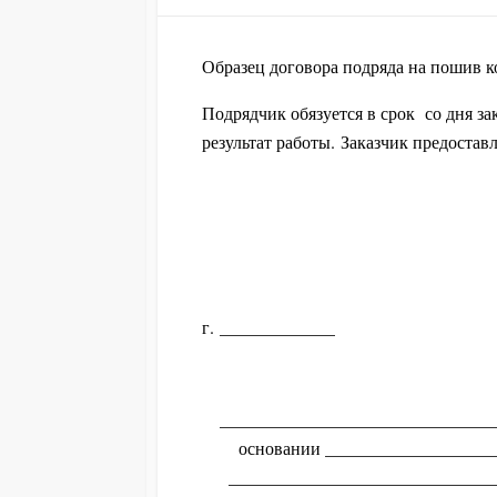
MODIFIED
DATE
Образец договора подряда на пошив
Подрядчик обязуется в срок со дня за
результат работы. Заказчик предоста
г. ___________
_______________________________
основании ___________________
_______________________________