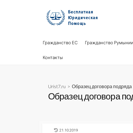
Skip
to
content
Гражданство ЕС
Гражданство Румыни
Контакты
Urist7.ru
>
Образец договора подряда
Образец договора по
LAST
21.10.2019