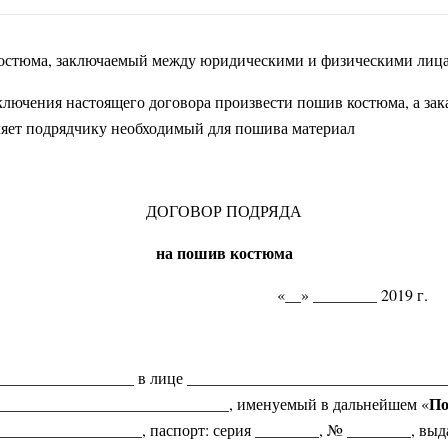
 костюма, заключаемый между юридическими и физическими лиц
ключения настоящего договора произвести пошив костюма, а зак
вляет подрядчику необходимый для пошива материал
ДОГОВОР ПОДРЯДА
на пошив костюма
__ «__» ________ 2019 г.
_________________ в лице _________________________________
По
_____________________________, именуемый в дальнейшем «
_________________, паспорт: серия ________, № ________, вы