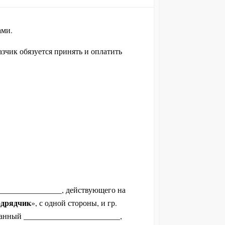
ами.
азчик обязуется принять и оплатить
_______________, действующего на
дрядчик
», с одной стороны, и гр.
данный ________________________,