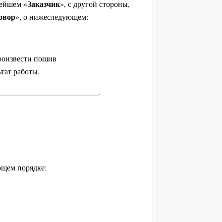
Заказчик
ейшем «
», с другой стороны,
овор
», о нижеследующем:
произвести пошив
тат работы.
__________________________.
ющем порядке: