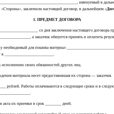
______________________________________, именуемый в дальн
Дог
 «Стороны», заключили настоящий договор, в дальнейшем «
1. ПРЕДМЕТ ДОГОВОРА
_____________________ со дня заключения настоящего договора 
_____________, а заказчик обязуется принять и оплатить резуль
чику необходимый для пошива материал ______________________
у в ________________________.
 к исполнению своих обязанностей других лиц.
ждения материала несет предоставившая их сторона — заказчик
_____ рублей. Работы оплачиваются в следующие сроки и в следу
_______________.
и акта их приемки в срок ________ дней.
становлен следующий гарантийный срок на результат работы: