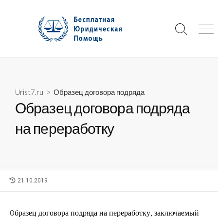
Skip
to
content
Search
Me
Toggle
Urist7.ru
>
Образец договора подряда
Образец договора подряда
на переработку
LAST
21.10.2019
MODIFIED
DATE
бразец договора подряда на переработку, заключаемый
О