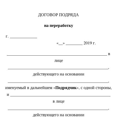
ДОГОВОР ПОДРЯДА
на переработку
г. _____________
«__» ________ 2019 г.
________________________________________________ в
лице
________________________________________________,
действующего на основании
________________________________________________,
Подрядчик
именуемый в дальнейшем «
», с одной стороны,
и ________________________________________________
в лице
________________________________________________,
действующего на основании