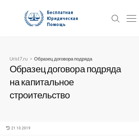
Skip
to
content
Search
Me
Toggle
Urist7.ru
>
Образец договора подряда
Образец договора подряда
на капитальное
строительство
LAST
21.10.2019
MODIFIED