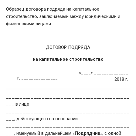
DATE
Образец договора подряда на капитальное
строительство, заключаемый между юридическими и
физическими лицами
ДОГОВОР ПОДРЯДА
на капитальное строительство
«____» ______________
г. _______________
2018 г.
_____________________________________________
___ в лице
_____________________________________________
___, действующего на основании
_____________________________________________
___, именуемый в дальнейшем «
Подрядчик
», с одной