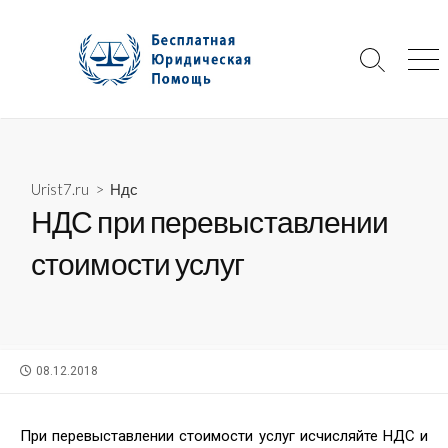
Skip
to
content
Search
Me
Toggle
Urist7.ru
>
Ндс
НДС при перевыставлении
стоимости услуг
PUBLISHED
08.12.2018
DATE
При перевыставлении стоимости услуг исчисляйте НДС и