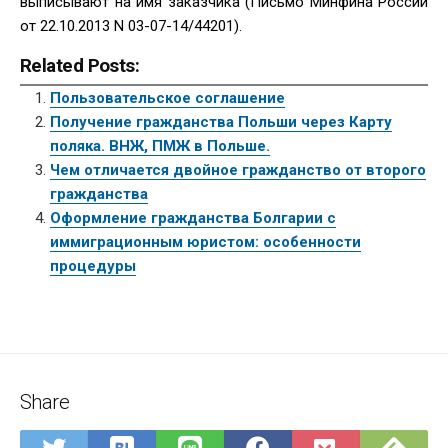
выписывают на имя заказчика (Письмо Минфина России
от 22.10.2013 N 03-07-14/44201).
Related Posts:
Пользовательское соглашение
Получение гражданства Польши через Карту
поляка. ВНЖ, ПМЖ в Польше.
Чем отличается двойное гражданство от второго
гражданства
Оформление гражданства Болгарии с
иммиграционным юристом: особенности
процедуры
Share
Save
Sub
Share
Share
Share
Save