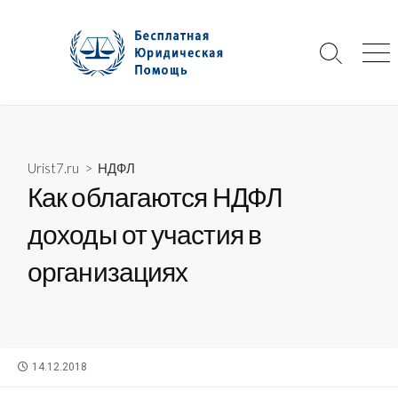
Skip
to
content
Search
Me
Toggle
Urist7.ru
>
НДФЛ
Как облагаются НДФЛ
доходы от участия в
организациях
PUBLISHED
14.12.2018
DATE