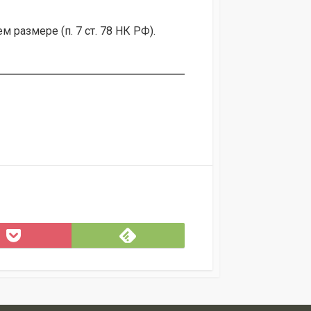
 размере (п. 7 ст. 78 НК РФ).
Subscribe
Save
on
to
Feedly
k
Pocket