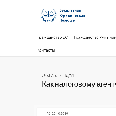
Skip
to
content
Гражданство ЕС
Гражданство Румыни
Контакты
Urist7.ru
>
НДФЛ
Как налоговому агент
LAST
20.10.2019