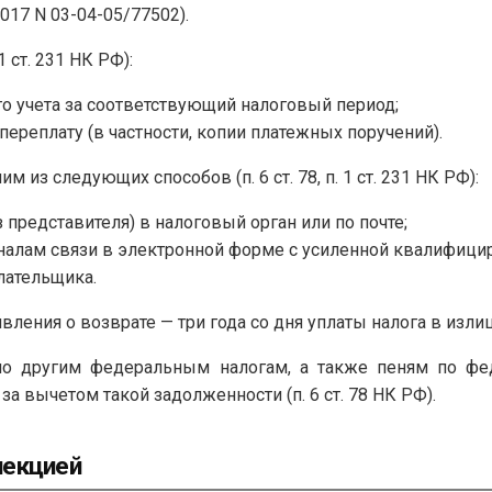
017 N 03-04-05/77502).
 ст. 231 НК РФ):
го учета за соответствующий налоговый период;
реплату (в частности, копии платежных поручений).
из следующих способов (п. 6 ст. 78, п. 1 ст. 231 НК РФ):
 представителя) в налоговый орган или по почте;
алам связи в электронной форме с усиленной квалифици
лательщика.
вления о возврате — три года со дня уплаты налога в излиш
 по другим федеральным налогам, а также пеням по ф
за вычетом такой задолженности (п. 6 ст. 78 НК РФ).
пекцией