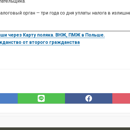
лательщика.
алоговый орган — три года со дня уплаты налога в излишнем
ши через Карту поляка. ВНЖ, ПМЖ в Польше.
жданство от второго гражданства
Save
Share
Share
to
on
on
Hatena
LINE
Faceboo
Bookmark