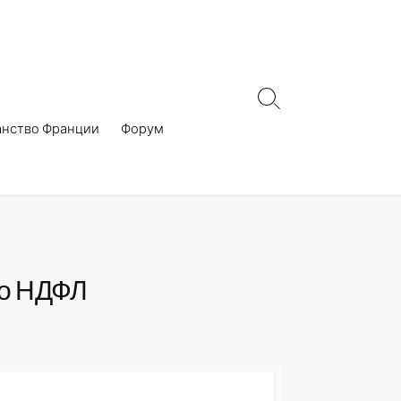
Search
Toggle
анство Франции
Форум
по НДФЛ