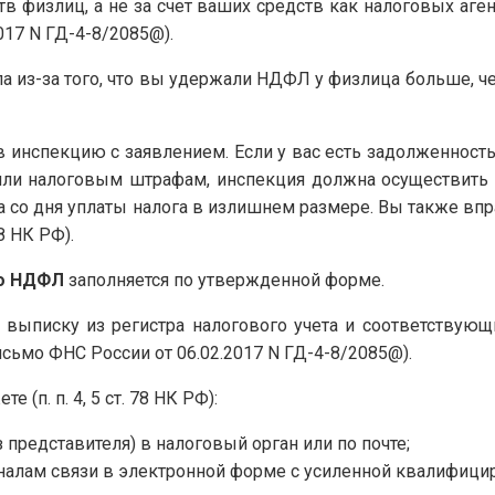
 физлиц, а не за счет ваших средств как налоговых агентов (
017 N ГД-4-8/2085@).
а из-за того, что вы удержали НДФЛ у физлица больше, ч
в инспекцию с заявлением. Если у вас есть задолженнос
ли налоговым штрафам, инспекция должна осуществить за
да со дня уплаты налога в излишнем размере. Вы также впр
78 НК РФ).
по НДФЛ
заполняется по утвержденной форме.
 выписку из регистра налогового учета и соответствую
сьмо ФНС России от 06.02.2017 N ГД-4-8/2085@).
 (п. п. 4, 5 ст. 78 НК РФ):
 представителя) в налоговый орган или по почте;
алам связи в электронной форме с усиленной квалифици