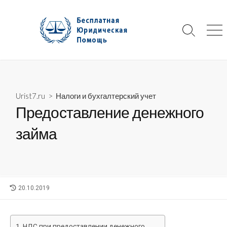
Skip
to
content
Search
Me
Toggle
Urist7.ru
>
Налоги и бухгалтерский учет
Предоставление денежного
займа
LAST
20.10.2019
MODIFIED
DATE
НДС при предоставлении денежного