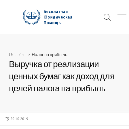
Skip
to
content
Search
Me
Toggle
Urist7.ru
>
Налог на прибыль
Выручка от реализации
ценных бумаг как доход для
целей налога на прибыль
LAST
20.10.2019
MODIFIED