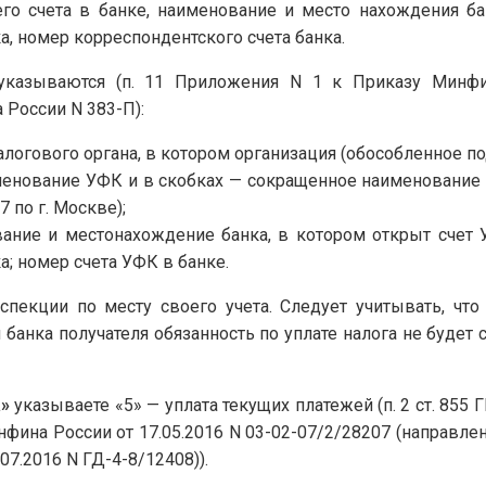
го счета в банке, наименование и место нахождения ба
а, номер корреспондентского счета банка.
казываются (п. 11 Приложения N 1 к Приказу Минфин
России N 383-П):
алогового органа, в котором организация (обособленное по
менование УФК и в скобках — сокращенное наименование 
 по г. Москве);
ование и местонахождение банка, в котором открыт счет
; номер счета УФК в банке.
пекции по месту своего учета. Следует учитывать, что
анка получателя обязанность по уплате налога не будет счи
»
указываете «5» — уплата текущих платежей (п. 2 ст. 85
фина России от 17.05.2016 N 03-02-07/2/28207 (направле
7.2016 N ГД-4-8/12408)).