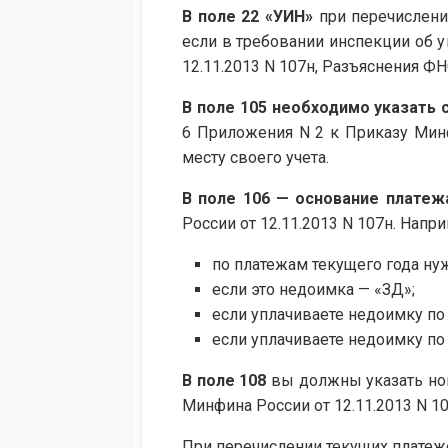
В
поле 22
«УИН»
при перечислении
если в требовании инспекции об у
12.11.2013 N 107н, Разъяснения ФН
В
поле 105
необходимо указать 
6 Приложения N 2 к Приказу Минф
месту своего учета.
В
поле 106
— основание платеж
России от 12.11.2013 N 107н. Напри
по платежам текущего года ну
если это недоимка — «ЗД»;
если уплачиваете недоимку по
если уплачиваете недоимку по
В
поле 108
вы должны указать ном
Минфина России от 12.11.2013 N 10
При перечислении текущих платежей