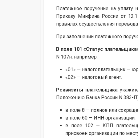
Платежное поручение на уплату н
Приказу Минфина России от 12.
правилах осуществления перевода
При заполнении платежного поруче
В
поле 101
«Статус плательщика
N 107н, например:
«01» — налогоплательщик — юр
«02» — налоговый агент.
Реквизиты плательщика
укажите
Положению Банка России N 383-П)
в поле 8 — полное или сокращ
в поле 60 — ИНН организации;
в поле 102 — КПП плательщи
присвоен организации по мест