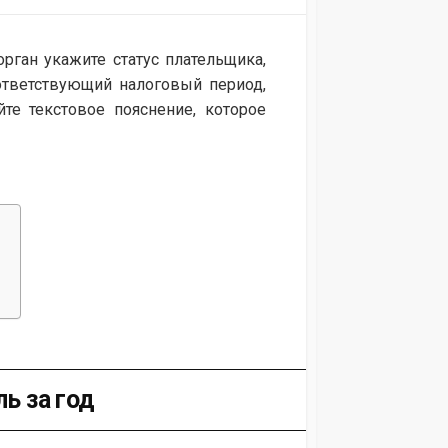
рган укажите статус плательщика,
ответствующий налоговый период,
те текстовое пояснение, которое
ь за год