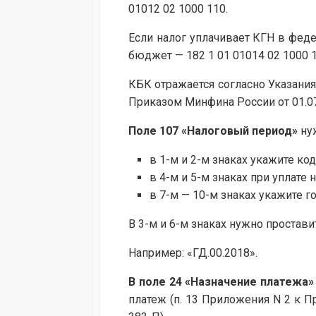
01012 02 1000 110.
Если налог уплачивает КГН в феде
бюджет — 182 1 01 01014 02 1000 1
КБК отражается согласно Указан
Приказом Минфина России от 01.07
Поле 107
«Налоговый период»
нуж
в 1-м и 2-м знаках укажите код
в 4-м и 5-м знаках при уплате н
в 7-м — 10-м знаках укажите г
В 3-м и 6-м знаках нужно простави
Например: «ГД.00.2018».
В
поле 24
«Назначение платежа»
платеж (п. 13 Приложения N 2 к 