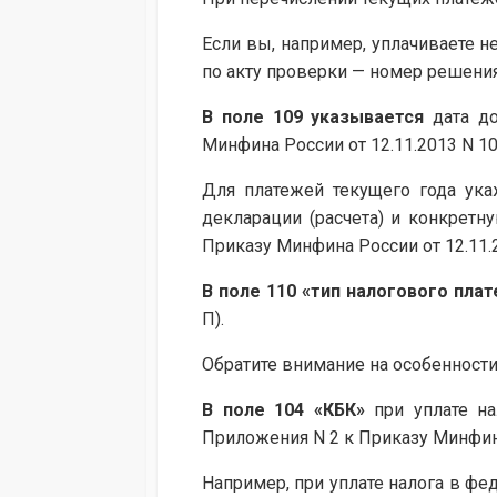
Если вы, например, уплачиваете н
по акту проверки — номер решения
В
поле 109
указывается
дата до
Минфина России от 12.11.2013 N 10
Для платежей текущего года ука
декларации (расчета) и конкретну
Приказу Минфина России от 12.11.
В
поле 110
«тип налогового пла
П).
Обратите внимание на особенности
В
поле 104
«КБК»
при уплате на
Приложения N 2 к Приказу Минфина
Например, при уплате налога в фе