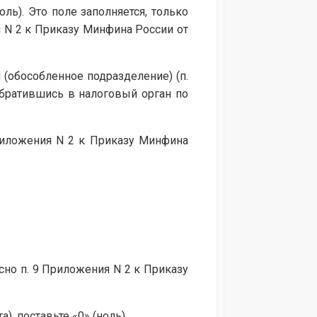
ль). Это поле заполняется, только
я N 2 к Приказу Минфина России от
 (обособленное подразделение) (п.
обратившись в налоговый орган по
риложения N 2 к Приказу Минфина
но п. 9 Приложения N 2 к Приказу
, поставьте «0» (ноль).