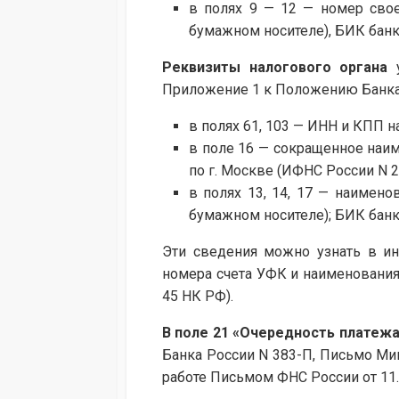
в полях 9 — 12 — номер свое
бумажном носителе), БИК банк
Реквизиты налогового органа
у
Приложение 1 к Положению Банка 
в полях 61, 103 — ИНН и КПП н
в поле 16 — сокращенное наи
по г. Москве (ИФНС России N 27
в полях 13, 14, 17 — наимен
бумажном носителе); БИК банка
Эти сведения можно узнать в инс
номера счета УФК и наименования б
45 НК РФ).
В
поле 21
«Очередность платежа
Банка России N 383-П, Письмо Мин
работе Письмом ФНС России от 11.0