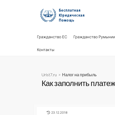
Skip
to
content
Гражданство ЕС
Гражданство Румыни
Контакты
Urist7.ru
>
Налог на прибыль
Как заполнить платеж
LAST
23.12.2018