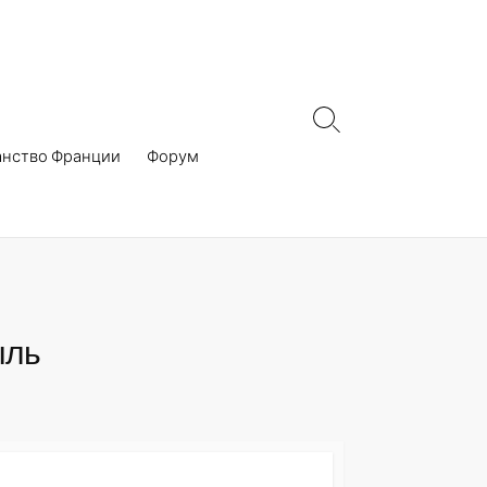
Search
Toggle
анство Франции
Форум
ыль