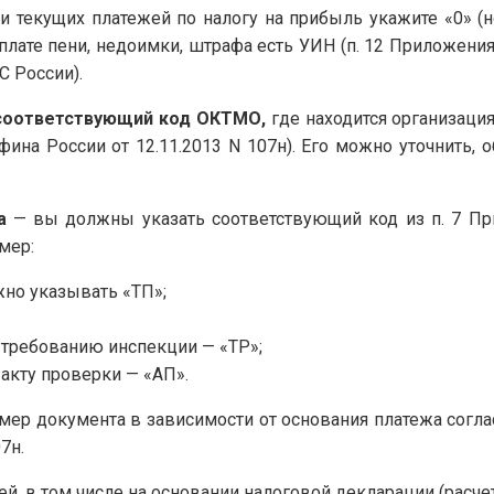
 текущих платежей по налогу на прибыль укажите «0» (но
плате пени, недоимки, штрафа есть УИН (п. 12 Приложени
С России).
соответствующий код ОКТМО,
где находится организация
ина России от 12.11.2013 N 107н). Его можно уточнить, 
а
— вы должны указать соответствующий код из п. 7 П
мер:
жно указывать «ТП»;
 требованию инспекции — «ТР»;
 акту проверки — «АП».
ер документа в зависимости от основания платежа соглас
7н.
, в том числе на основании налоговой декларации (расчета)