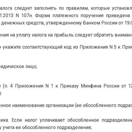
алога следует заполнять по правилам, которые установ
11.2013 N 107н. Форма платежного поручения приведен
 денежных средств, утвержденному Банком России от 19.0
ния на уплату налога на прибыль следует обратить вниман
»
укажите соответствующий код из Приложения N 5 к Прик
идическое лицо;
 (п. 4 Приложения N 1 к Приказу Минфина России от 12
:
енное наименование организации (ее обособленного подраз
ка. Если налог уплачивает обособленное подразделени
у учета ее обособленного подразделения;