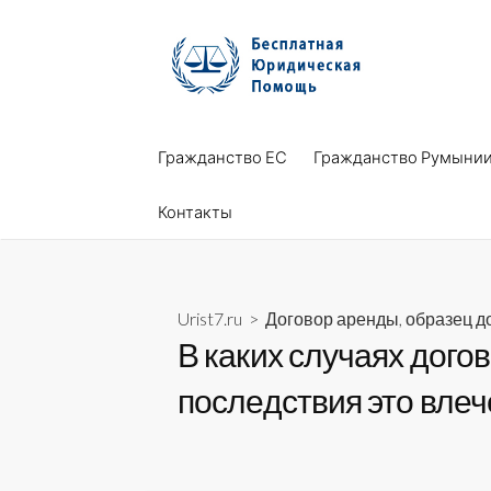
Skip
to
content
Гражданство ЕС
Гражданство Румыни
Контакты
Urist7.ru
>
Договор аренды, образец д
В каких случаях дого
последствия это влеч