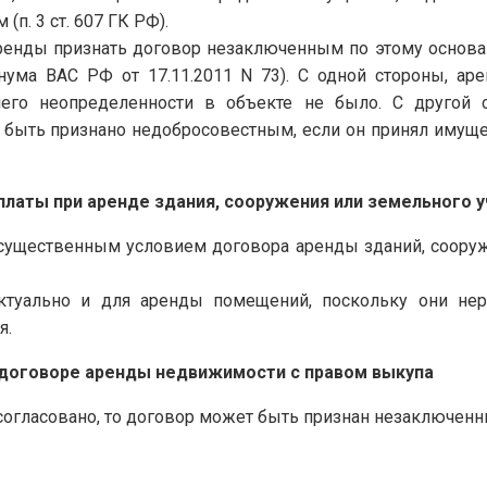
п. 3 ст. 607 ГК РФ).
енды признать договор незаключенным по этому основани
нума ВАС РФ от 17.11.2011 N 73). С одной стороны, аре
него неопределенности в объекте не было. С другой 
быть признано недобросовестным, если он принял имуще
платы при аренде здания, сооружения или земельного у
существенным условием договора аренды зданий, сооружен
 актуально и для аренды помещений, поскольку они не
я.
 договоре аренды недвижимости с правом выкупа
согласовано, то договор может быть признан незаключенн