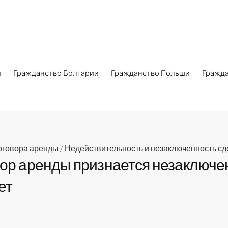
и
Гражданство Болгарии
Гражданство Польши
Гражд
оговора аренды
/
Недействительность и незаключенность сд
вор аренды признается незаключе
ет