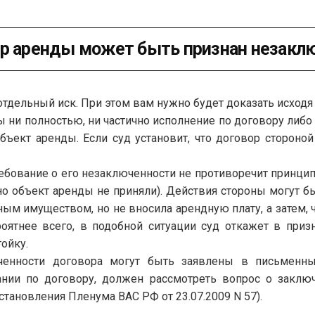
ор аренды может быть признан незак
дельный иск. При этом вам нужно будет доказать исходя из 
ны ни полностью, ни частично исполнение по договору либ
бъект аренды. Если суд установит, что договор стороной 
ребование о его незаключенности не противоречит принци
 но объект аренды не приняли). Действия стороны могут 
ым имуществом, но не вносила арендную плату, а затем, 
роятнее всего, в подобной ситуации суд откажет в при
ойку.
енности договора могут быть заявлены в письменных
нии по договору, должен рассмотреть вопрос о заключ
остановления Пленума ВАС РФ от 23.07.2009 N 57).