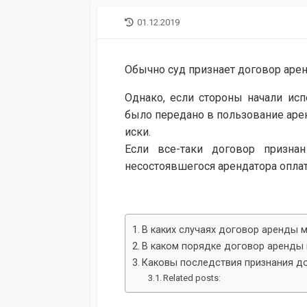
LAST
01.12.2019
MODIFIED
DATE
Обычно суд признает договор арен
Однако, если стороны начали исп
было передано в пользование арен
иски.
Если все-таки договор призн
несостоявшегося арендатора опла
В каких случаях договор аренды 
В каком порядке договор аренды
Каковы последствия признания д
Related posts: