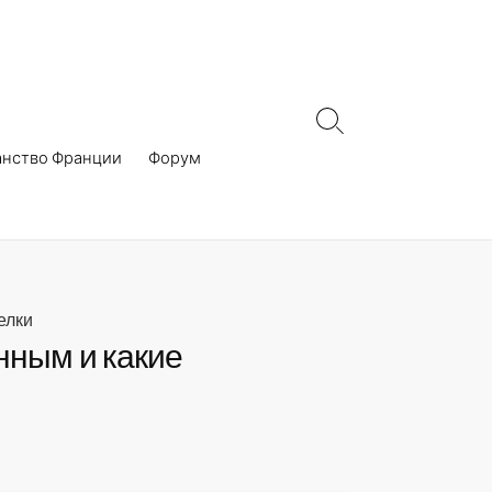
Search
Toggle
анство Франции
Форум
елки
нным и какие