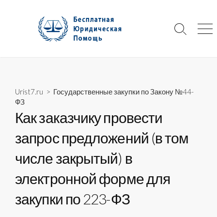
Skip
to
content
Search
Me
Toggle
Urist7.ru
>
Государственные закупки по Закону №44-
ФЗ
Как заказчику провести
запрос предложений (в том
числе закрытый) в
электронной форме для
закупки по 223-ФЗ