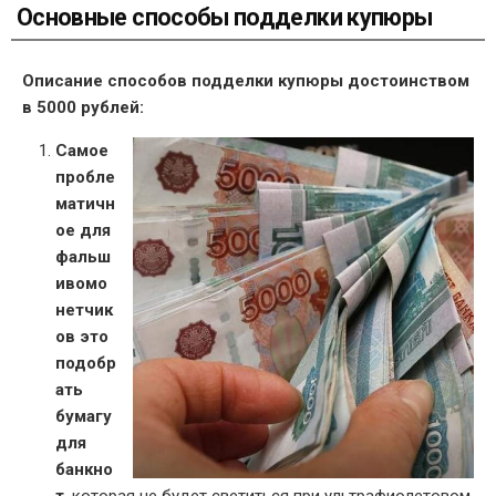
Основные способы подделки купюры
Описание способов подделки купюры достоинством
в 5000 рублей:
Самое
пробле
матичн
ое для
фальш
ивомо
нетчик
ов это
подобр
ать
бумагу
для
банкно
т
, которая не будет светиться при ультрафиолетовом