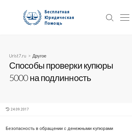
Skip
to
content
Search
Me
Toggle
Urist7.ru
>
Другое
Способы проверки купюры
5000 на подлинность
LAST
24.09.2017
MODIFIED
DATE
Безопасность в обращении с денежными купюрами