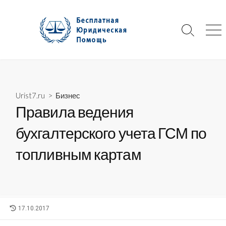
Skip
to
content
Search
Me
Toggle
Urist7.ru
>
Бизнес
Правила ведения
бухгалтерского учета ГСМ по
топливным картам
LAST
17.10.2017
MODIFIED