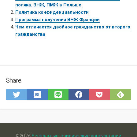
поляка. ВНЖ, ПМЖ в Польше.
Политика конфиденциальности
Программа получения ВНЖ Франции
Чем отличается двойное гражданство от второго
гражданства
Share
Save
Sub
Share
Share
Share
Save
to
on
on
on
on
to
Hatena
Fee
Twitter
LINE
Facebook
Pocket
Bookmark
©2026
Бесплатные юридические консультации