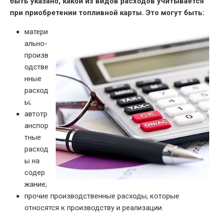
быть указано, какой из видов расходов учитывается
при приобретении топливной карты. Это могут быть:
матери
ально-
произв
одстве
нные
расход
ы;
автотр
анспор
тные
расход
ы на
содер
жание;
прочие производственные расходы, которые
относятся к производству и реализации.